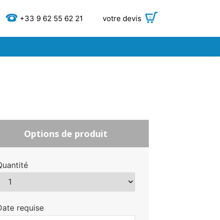
+33 9 62 55 62 21
votre devis
0
Options de produit
Quantité
Date requise